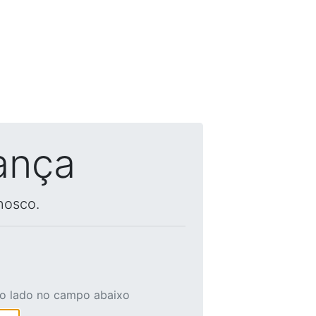
ança
nosco.
ao lado no campo abaixo