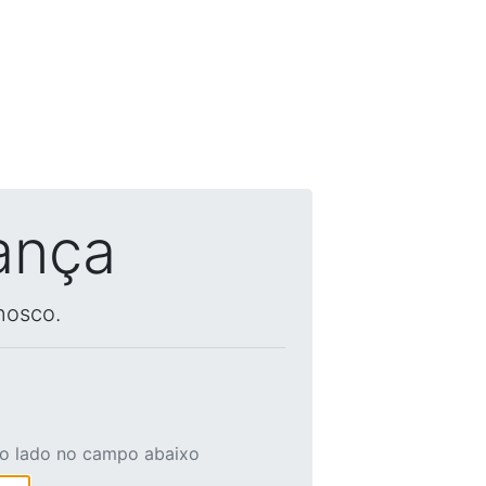
ança
nosco.
ao lado no campo abaixo