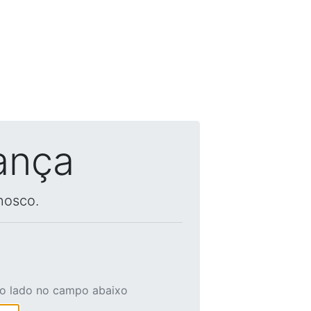
ança
nosco.
ao lado no campo abaixo